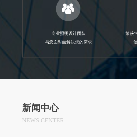
专业照明设计团队
荣获"
与您面对面解决您的需求
新闻中心
NEWS CENTER