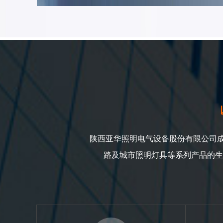
陕西亚华照明电气设备股份有限公司成
路及城市照明灯具等系列产品的生