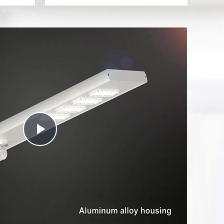
Play
Video