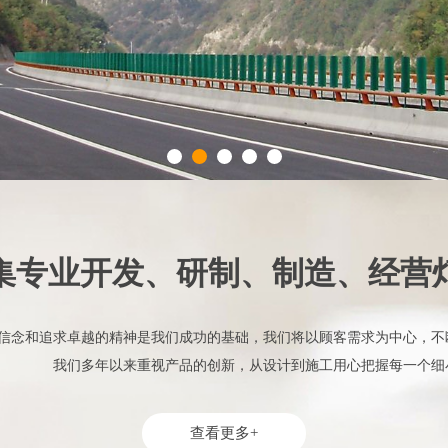
集专业开发、研制、制造、经营
信念和追求卓越的精神是我们成功的基础，我们将以顾客需求为中心，不
我们多年以来重视产品的创新，从设计到施工用心把握每一个细
查看更多+