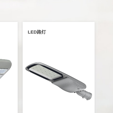
LED路灯