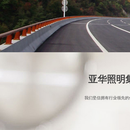
亚华照明
我们坚信拥有行业领先的