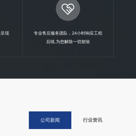
果呈现
专业售后服务团队，24小时响应工程
后续,为您解除一切烦恼
公司新闻
行业资讯