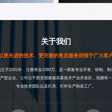
关于我们
以更先进的技术、更完善的售后服务回报于广大客
立于2001年，注册资金1080万。是一家集专业开发、研制、制
产型企业。公司位于西安国家级高新技术产业开发区，现拥有一
专业技术团队以及灯具、灯杆生产制造工厂。